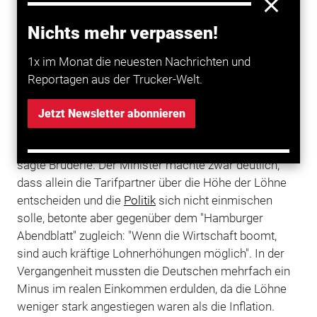
Kein Land hat sich schneller aus der Wirtschaftskrise
befreit. Der Aufschwung ist so stabil, dass jetzt auch
Nichts mehr verpassen!
Bundeswirtschaftsminister Rainer Brüderle eine
deutliche Anhebung der Löhne fordert. Vorbildlich mit
1x im Monat die neuesten Nachrichten und
3,6 Prozent nennt der FDP-Mann den Abschluss in der
Reportagen aus der Trucker-Welt.
Stahlbranche.
Jetzt Newsletter abonnieren
"Die wirtschaftliche Entwicklung ist viel kräftiger und
nachhaltiger, als es im Frühjahr den Anschein hatte",
sagte Brüderle. Der Minister machte zwar deutlich,
dass allein die Tarifpartner über die Höhe der Löhne
entscheiden und die
Politik
sich nicht einmischen
solle, betonte aber gegenüber dem "Hamburger
Abendblatt" zugleich: "Wenn die Wirtschaft boomt,
sind auch kräftige Lohnerhöhungen möglich". In der
Vergangenheit mussten die Deutschen mehrfach ein
Minus im realen Einkommen erdulden, da die Löhne
weniger stark angestiegen waren als die Inflation.