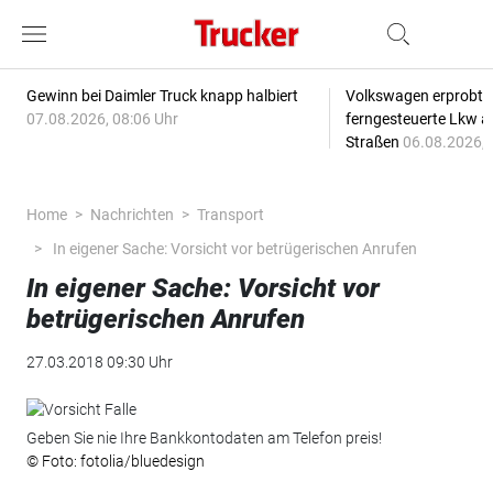
Gewinn bei Daimler Truck knapp halbiert
Volkswagen erprobt 
07.08.2026, 08:06 Uhr
ferngesteuerte Lkw a
Straßen
06.08.2026, 
Home
Nachrichten
Transport
In eigener Sache: Vorsicht vor betrügerischen Anrufen
In eigener Sache: Vorsicht vor
betrügerischen Anrufen
27.03.2018 09:30 Uhr
Geben Sie nie Ihre Bankkontodaten am Telefon preis!
© Foto: fotolia/bluedesign