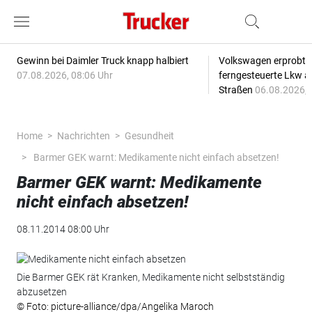
Gewinn bei Daimler Truck knapp halbiert
Volkswagen erprobt 
07.08.2026, 08:06 Uhr
ferngesteuerte Lkw a
Straßen
06.08.2026, 
Home
Nachrichten
Gesundheit
Barmer GEK warnt: Medikamente nicht einfach absetzen!
Barmer GEK warnt: Medikamente
nicht einfach absetzen!
08.11.2014 08:00 Uhr
Die Barmer GEK rät Kranken, Medikamente nicht selbstständig
abzusetzen
© Foto: picture-alliance/dpa/Angelika Maroch