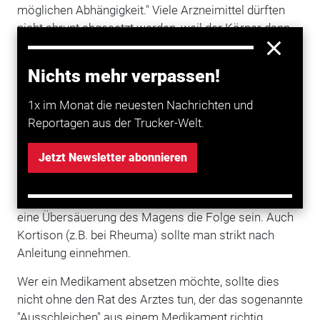
möglichen Abhängigkeit." Viele Arzneimittel dürften
nicht abrupt abgesetzt werden, weil der Körper dann
überreagiere.
Nichts mehr verpassen!
Als Beispiele nennt die Barmer in erster Linie
Betablocker, Antidepressiva, Kortison oder
1x im Monat die neuesten Nachrichten und
Magensäure-Hemmer. "Betablocker sollen den
Reportagen aus der Trucker-Welt.
Blutdruck senken. Wird das Mittel plötzlich abgesetzt,
können gefährliche Blutdruckkrisen die Folge sein.
Jetzt Newsletter abonnieren
Patientinnen oder Patienten können im schlimmsten
Fall sogar einen Herzinfarkt bekommen", erklärt
Günther. Setzt man Magensäure-Hemmer ab, kann
eine Übersäuerung des Magens die Folge sein. Auch
Kortison (z.B. bei Rheuma) sollte man strikt nach
Anleitung einnehmen.
Wer ein Medikament absetzen möchte, sollte dies
nicht ohne den Rat des Arztes tun, der das sogenannte
"Ausschleichen" aus einem Medikament richtig