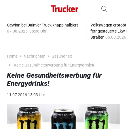
Gewinn bei Daimler Truck knapp halbiert
Volkswagen erprobt 
07.08.2026, 08:06 Uhr
ferngesteuerte Lkw a
Straßen
06.08.2026, 
Home
Nachrichten
Gesundheit
Keine Gesundheitswerbung für Energydrinks!
Keine Gesundheitswerbung für
Energydrinks!
11.07.2016 13:03 Uhr