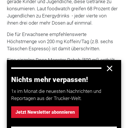
gerade Kinder und Jugendliche, diese Getränke zu
konsumieren. Laut foodwatch greifen 68 Prozent der
Jugendlichen zu Energydrinks - jeder vierte von
ihnen drei oder mehr Dosen auf einmnal.
Die für Erwachsene empfehlenswerte
Höchstmenge von 200 mg Koffein/Tag (z.B. sechs
Tässchen Espresso) ist damit überschritten.
Eine einzelne Dose Monster Rehab (500 ml) enthält
bereits 160 mg.
Nichts mehr verpassen!
"
Das Votum des EU-Parlaments ist ein klares Signal
an Monster Energy", sagt Oliver Huizinga,foodwatch-
1x im Monat die neuesten Nachrichten und
Experte für Lebensmittelmarketing.
Reportagen aus der Trucker-Welt.
"Gesundheitsbotschaften wie eine 'höhere
Konzentrationsfähigkeit' oder 'zur Verringerung von
Jetzt Newsletter abonnieren
Müdigkeit und Ermüdung' haben auf den gefährlichen
Koffeinbomben nichts zu suchen. Kinder und