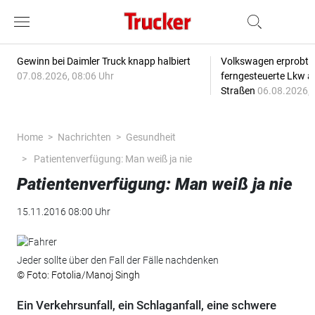
Gewinn bei Daimler Truck knapp halbiert
Volkswagen erprobt 
07.08.2026, 08:06 Uhr
ferngesteuerte Lkw a
Straßen
06.08.2026, 
Home
Nachrichten
Gesundheit
Patientenverfügung: Man weiß ja nie
Patientenverfügung: Man weiß ja nie
15.11.2016 08:00 Uhr
Jeder sollte über den Fall der Fälle nachdenken
© Foto: Fotolia/Manoj Singh
Ein Verkehrsunfall, ein Schlaganfall, eine schwere