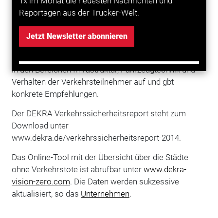
1x im Monat die neuesten Nachrichten und
Pkw, auf die Schwächsten, nämlich Fußgänger und
Reportagen aus der Trucker-Welt.
Radfahrer. Dazu sind Straßen- und Stadtbahnen
unterwegs. All das führt zu einer großen Vielfalt an
Jetzt Newsletter abonnieren
Verkehrssituationen und zu sehr spezifischen Risiken“,
so Clemens Klinke. Der Report zeigt Handlungsfelder
in den Bereichen Infrastruktur, Fahrzeugtechnik und
Verhalten der Verkehrsteilnehmer auf und gbt
konkrete Empfehlungen.
Der DEKRA Verkehrssicherheitsreport steht zum
Download unter
www.dekra.de/verkehrssicherheitsreport-2014.
Das Online-Tool mit der Übersicht über die Städte
ohne Verkehrstote ist abrufbar unter
www.dekra-
vision-zero.com
. Die Daten werden sukzessive
aktualisiert, so das
Unternehmen
.