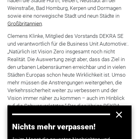
haben die Städte Hürth, Velbert, Neustadt an der
Weinstraße, Bad Homburg, Kerpen und Dormagen
sowie eine norwegische Stadt und neun Städte in
Großbritannien
.
Clemens Klinke, Mitglied des Vorstands DEKRA SE
und verantwortlich für die Business Unit Automotive:.
„Natürlich ist Vision Zero insgesamt noch nicht
Realität. Die Auswertung zeigt aber, dass das Ziel in
den urbanen Lebensräumen erreichbar und in vielen
Städten Europas schon heute Wirklichkeit ist. Umso
mehr müssen die Anstrengungen weitergehen, die
Verkehrssicherheit weiter zu verbessern und der
Vision immer näher zu kommen – auch im Hinblick
auf die Schwerverletzten.“ Der diesjährige DEKRA-
Verkehrssicherheitsreport konzentriert sich auf das
Verkehrsgeschehen im urbanen Umfeld und die
Nichts mehr verpassen!
dortigen spezifischen Unfallrisiken. „Im städtischen
Verkehr treffen die Stärksten, also Lkw, Busse und