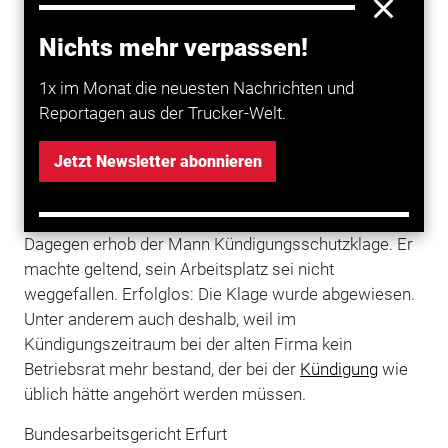
Im strittigen Fall hatte ein Industriearbeiter dem
Übergang seines Arbeitsverhältnisses im Rahmen
Nichts mehr verpassen!
eines Betriebsübergangs form- und fristgerecht
widersprochen. Er blieb also Mitarbeiter der alten
1x im Monat die neuesten Nachrichten und
Firma, die nach eigenen Angaben jetzt nur noch mit
Reportagen aus der Trucker-Welt.
der Verpachtung eines Grundstücks des Erwerbers
beschäftigt war. Wenige Wochen später kündigte man
Jetzt Newsletter abonnieren
ihm denn auch wegen fehlender
Beschäftigungsmöglichkeit.
Dagegen erhob der Mann Kündigungsschutzklage. Er
machte geltend, sein Arbeitsplatz sei nicht
weggefallen. Erfolglos: Die Klage wurde abgewiesen.
Unter anderem auch deshalb, weil im
Kündigungszeitraum bei der alten Firma kein
Betriebsrat mehr bestand, der bei der
Kündigung
wie
üblich hätte angehört werden müssen.
Bundesarbeitsgericht Erfurt