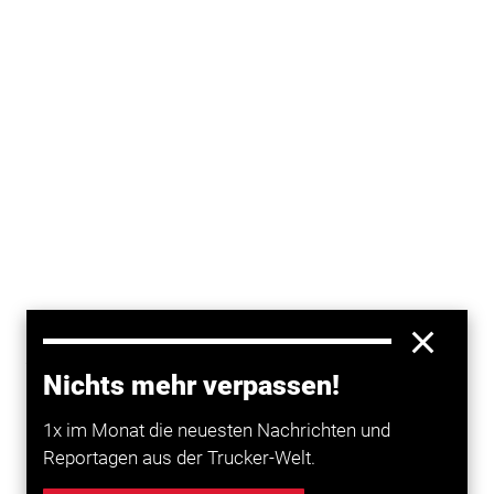
In dem verhandelten Fall hatte eine GmbH einen
Container
mit Fernsehgeräten beladen, ihn verplombt
Nichts mehr verpassen!
und den
Transport
von Istanbul nach Nürnberg in
Auftrag gegeben. Dort kam der Container aber nie an,
1x im Monat die neuesten Nachrichten und
weil er dem Transporteur auf einem
Parkplatz
in Wien
Reportagen aus der Trucker-Welt.
gestohlen wurde. Die GmbH verlangte daraufhin
Schadensersatz. Sie musste jedoch anhand von