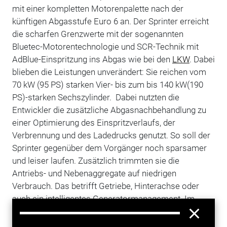
mit einer kompletten Motorenpalette nach der
künftigen Abgasstufe Euro 6 an. Der Sprinter erreicht
die scharfen Grenzwerte mit der sogenannten
Bluetec-Motorentechnologie und SCR-Technik mit
AdBlue-Einspritzung ins Abgas wie bei den
LKW
. Dabei
blieben die Leistungen unverändert: Sie reichen vom
70 kW (95 PS) starken Vier- bis zum bis 140 kW(190
PS)-starken Sechszylinder. Dabei nutzten die
Entwickler die zusätzliche Abgasnachbehandlung zu
einer Optimierung des Einspritzverlaufs, der
Verbrennung und des Ladedrucks genutzt. So soll der
Sprinter gegenüber dem Vorgänger noch sparsamer
und leiser laufen. Zusätzlich trimmten sie die
Antriebs- und Nebenaggregate auf niedrigen
Verbrauch. Das betrifft Getriebe, Hinterachse oder
auch ein intelligentes Generatormanagement. Im
Idealfall soll der sparsamste Dieselmotor so im
kombinierten Zyklus nur 6,3 Liter Diesel auf 100