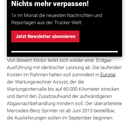
Nichts mehr verpassen!
Kilometern verbrauchen, was in der Praxis freilich
schwer zu erreichen sein dürfte. Doch die Kunden
1x im Monat die neuesten Nachrichten und
dürften sich trotzdem freuen, dass der Verbrauch trotz
Reportagen aus der Trucker-Welt.
Euro 6 nicht steigen wird.
Jetzt Newsletter abonnieren
Auch den aufgeladenen Vierzylinder-Benzinmotor mit
Direkteinspritzung hob Daimler auf die Abgasstufe
Euro 6. Er leistet aus 1,8 l Hubraum 115 kW (156 PS).
Von diesem Motor leitet sich wieder eine Erdgas-
Ausführung mit identischer Leistung ab. Die laufenden
Kosten im Rahmen halten soll zumindest in
Europa
der Wartungsrechner Assyst, der die
Wartungsintervalle bis auf 60.000 Kilometer strecken
und damit den Zusatzaufwand der aufwändigeren
Abgasnachbehandlung mindern soll. Der überarbeitete
Mercedes-Benz Sprinter ist ab Juni 2013 bestellbar,
die Auslieferungen sollen im September beginnen.