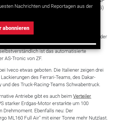
eit präsentiert wird der neu entwickelte Stralis NP
uesten Nachrichten und Reportagen aus der
ch mit komprimiertem und flüssigem Erdgas (LNG)
nem geringeren Superlativ als dem des
ehrs-Lkw" und mit einem "Durchbruch in der
r abonnieren
titelt Iveco den NP. Die technischen Daten
 PS und 1700 Newtonmeter Drehmoment liefert der
die gleiche Kraft wie sein Diesel-Pendant. Bei
selbstverständlich ist das automatisierte
er AS-Tronic von ZF.
ei Iveco etwas geboten. Die Italiener zeigen drei
Lackierungen des Ferrari-Teams, des Dakar-
 und des Truck-Racing-Teams Schwabentruck.
rnative Antriebe gibt es auch beim
Verteiler
S starker Erdgas-Motor erstarkte um 100
 Drehmoment. Ebenfalls neu: Der
argo ML160 Full Air" mit einer Tonne mehr Nutzlast.