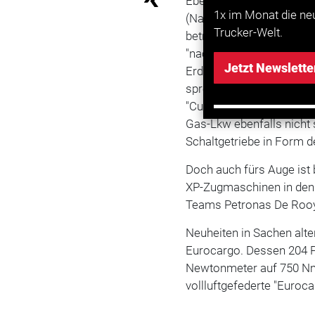
Ebenfalls der Öffentlichk
1x im Monat die ne
(Natural Power), der si
Trucker-Welt.
betreiben lässt. Mit kei
"nachhaltigsten Fernverk
Jetzt Newslette
Erdgas-Lkw-Industrie" be
sprechen dafür: Mit 400
"Cursor 9 Natural Power" 
Gas-Lkw ebenfalls nicht 
Schaltgetriebe in Form d
Doch auch fürs Auge ist b
XP-Zugmaschinen in den 
Teams Petronas De Rooy
Neuheiten in Sachen alte
Eurocargo. Dessen 204 P
Newtonmeter auf 750 Nm
vollluftgefederte "Euroc