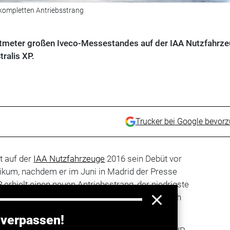
 kompletten Antriebsstrang
tmeter großen Iveco-Messestandes auf der IAA Nutzfahrz
tralis XP.
Trucker bei Google bevor
t auf der
IAA Nutzfahrzeuge
2016 sein Debüt vor
likum, nachdem er im Juni in Madrid der Presse
 erhielt einen neuen Antriebsstrang, der niedrigste
 Zuverlässigkeit bei geringstem Dieselverbrauch
 verpassen!