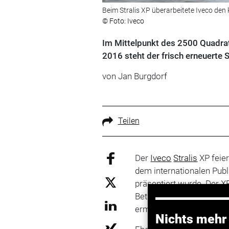
Beim Stralis XP überarbeitete Iveco den
© Foto: Iveco
Im Mittelpunkt des 2500 Quadra
2016 steht der frisch erneuerte S
von Jan Burgdorf
Teilen
Der
Iveco
Stralis
XP feier
dem internationalen Pub
präsentiert wurde. Der XP
Betriebskosten und hohe
ermöglichen soll.
Nichts mehr