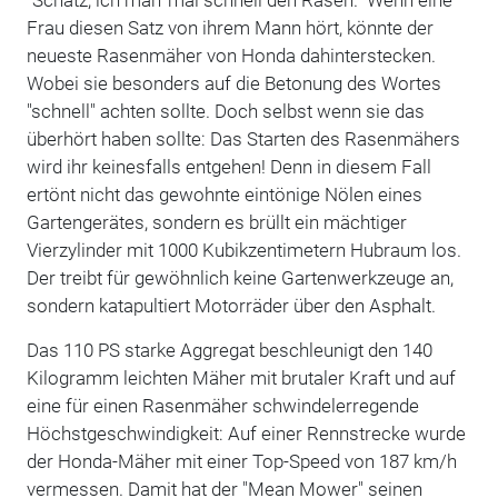
"Schatz, ich mäh' mal schnell den Rasen." Wenn eine
Frau diesen Satz von ihrem Mann hört, könnte der
neueste Rasenmäher von Honda dahinterstecken.
Wobei sie besonders auf die Betonung des Wortes
"schnell" achten sollte. Doch selbst wenn sie das
überhört haben sollte: Das Starten des Rasenmähers
wird ihr keinesfalls entgehen! Denn in diesem Fall
ertönt nicht das gewohnte eintönige Nölen eines
Gartengerätes, sondern es brüllt ein mächtiger
Vierzylinder mit 1000 Kubikzentimetern Hubraum los.
Der treibt für gewöhnlich keine Gartenwerkzeuge an,
sondern katapultiert Motorräder über den Asphalt.
Das 110 PS starke Aggregat beschleunigt den 140
Kilogramm leichten Mäher mit brutaler Kraft und auf
eine für einen Rasenmäher schwindelerregende
Höchstgeschwindigkeit: Auf einer Rennstrecke wurde
der Honda-Mäher mit einer Top-Speed von 187 km/h
vermessen. Damit hat der "Mean Mower" seinen