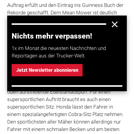
Auftrag erfüllt und den Eintrag ins Guinness Buch der
Rekorde geschafft. Dem Mean Mower ist deutlich
anzusehen, dass sich die Honda-Ingenieure bei der
Entwicklung des Rekordgerätes mal so richtig
Nichts mehr verpassen!
austoben durften. An teuren Zutaten wurde nicht
gespart. Das Mähwerk - ja, er kann wirklich mähen - ist
1x im Monat die neuesten Nachrichten und
eine Spezialanfertigung aus Fiberglas, die den Rasen
Reportagen aus der Trucker-Welt.
mit 4000/min köpft.
Die Instrumente stammen von Honda-Motorrädern,
Jetzt Newsletter abonnieren
Räder und Fahrwerk sind an Honda ATV angelehnt. Ein
optischer und auch akustischer Genuss ist der nach
oben aufstrebende Edelstahlauspuff. Für einen
supersportlichen Auftritt braucht es auch einen
supersportlichen Sitz. Honda lässt den Fahrer in
einem spezialangefertigten Cobra-Sitz Platz nehmen.
Den sportlichsten aller Mäher können allerdings nur
Fahrer mit einem schmalen Becken und am besten