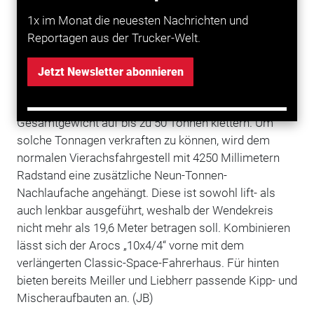
Vor allem in der
Schweiz
, in den Niederlanden oder
1x im Monat die neuesten Nachrichten und
aber für den StVZO-unabhängigen Einsatz in Tagebau-
Reportagen aus der Trucker-Welt.
Gruben könnte das neue Arocs-Fünfachs-Fahrgestell
interessant werden. Letzteres wird von CTT
Jetzt Newsletter abonnieren
(Customer Tailored Trucks) von
Mercedes-Benz
in
Molsheim gefertigt und lässt das zulässige
Gesamtgewicht auf bis zu 50 Tonnen klettern. Um
solche Tonnagen verkraften zu können, wird dem
normalen Vierachsfahrgestell mit 4250 Millimetern
Radstand eine zusätzliche Neun-Tonnen-
Nachlaufache angehängt. Diese ist sowohl lift- als
auch lenkbar ausgeführt, weshalb der Wendekreis
nicht mehr als 19,6 Meter betragen soll. Kombinieren
lässt sich der Arocs „10x4/4“ vorne mit dem
verlängerten Classic-Space-Fahrerhaus. Für hinten
bieten bereits Meiller und Liebherr passende Kipp- und
Mischeraufbauten an. (JB)