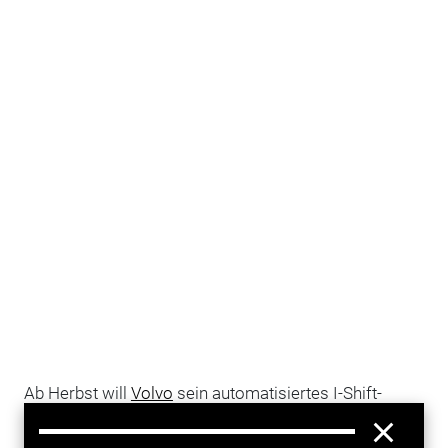
Ab Herbst will
Volvo
sein automatisiertes I-Shift-
Getriebe mit Doppelkupplung einführen. Womit die
Schweden
das erste DSG-Getriebe für schwere
LKW