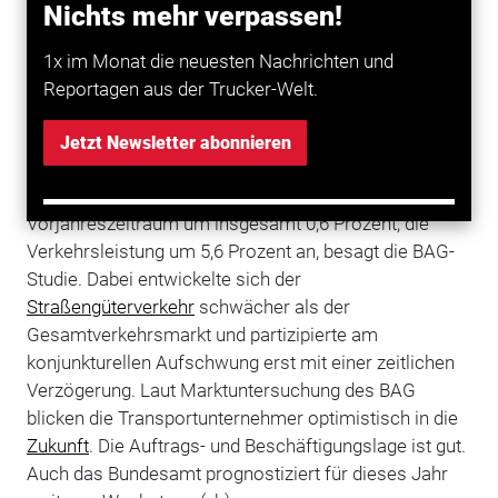
Rückgängen im Jahr 2009 hat sich die
Nichts mehr verpassen!
Verkehrsnachfrage auf dem deutschen
Güterverkehrsmarkt im ersten Halbjahr 2010 wieder
1x im Monat die neuesten Nachrichten und
erholt, wie eine
Studie
des Bundesamts für
Reportagen aus der Trucker-Welt.
Güterverkehr
BAG
zeigt. Dabei sind Zuwächse beim
gewerblichen Verkehr und Rückgänge beim
Jetzt Newsletter abonnieren
Werkverkehr zu beobachten. Die beförderte
Gesamtgütermenge stieg im Vergleich zum
Vorjahreszeitraum um insgesamt 0,6 Prozent, die
Verkehrsleistung um 5,6 Prozent an, besagt die BAG-
Studie. Dabei entwickelte sich der
Straßengüterverkehr
schwächer als der
Gesamtverkehrsmarkt und partizipierte am
konjunkturellen Aufschwung erst mit einer zeitlichen
Verzögerung. Laut Marktuntersuchung des BAG
blicken die Transportunternehmer optimistisch in die
Zukunft
. Die Auftrags- und Beschäftigungslage ist gut.
Auch das Bundesamt prognostiziert für dieses Jahr