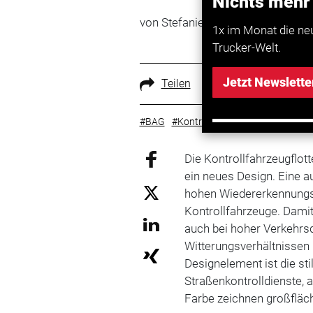
Nichts mehr
von Stefanie Schuhmacher
1x im Monat die ne
Trucker-Welt.
Jetzt Newslette
Teilen
#BAG
#Kontrolle
#fahrzeuge
Die Kontrollfahrzeugflo
ein neues Design. Eine a
hohen Wiedererkennungs
Kontrollfahrzeuge. Damit
auch bei hoher Verkehrs
Witterungsverhältnissen
Designelement ist die sti
Straßenkontrolldienste, 
Farbe zeichnen großfläch