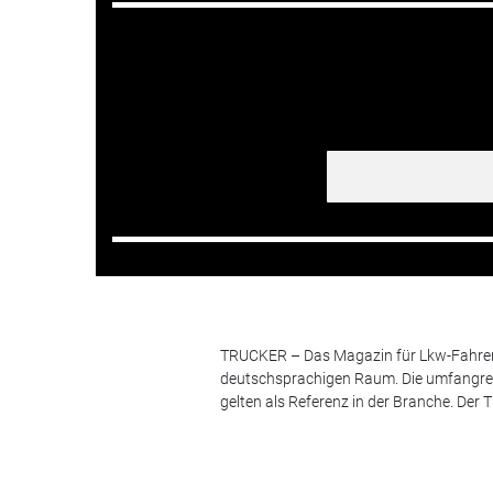
TRUCKER – Das Magazin für Lkw-Fahrer i
deutschsprachigen Raum. Die umfangrei
gelten als Referenz in der Branche. Der