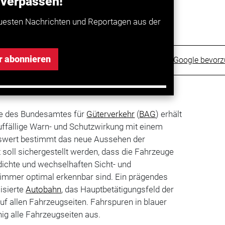
 verpassen!
uesten Nachrichten und Reportagen aus der
r abonnieren
Trucker bei Google bevor
tte des Bundesamtes für
Güterverkehr
(
BAG
) erhält
uffällige Warn- und Schutzwirkung mit einem
wert bestimmt das neue Aussehen der
 soll sichergestellt werden, dass die Fahrzeuge
dichte und wechselhaften Sicht- und
 immer optimal erkennbar sind. Ein prägendes
lisierte
Autobahn
, das Hauptbetätigungsfeld der
auf allen Fahrzeugseiten. Fahrspuren in blauer
ig alle Fahrzeugseiten aus.