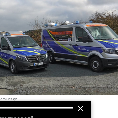
euem Design
G), Köln
lisierte Autobahn auf allen Seiten.