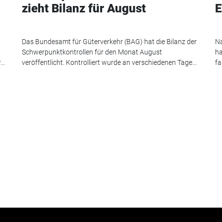
zieht Bilanz für August
E
Das Bundesamt für Güterverkehr (BAG) hat die Bilanz der
Na
Schwerpunktkontrollen für den Monat August
ha
..
veröffentlicht. Kontrolliert wurde an verschiedenen Tage...
fa