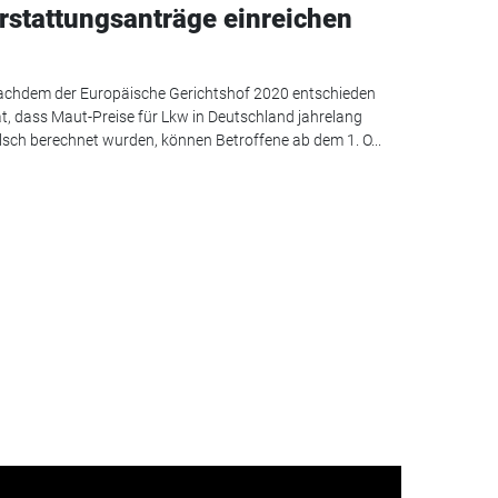
rstattungsanträge einreichen
chdem der Europäische Gerichtshof 2020 entschieden
t, dass Maut-Preise für Lkw in Deutschland jahrelang
lsch berechnet wurden, können Betroffene ab dem 1. O...