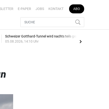
SLETTER
E-PAPER
JOBS
KONTAKT
ABO
Schweizer Gotthard-Tunnel wird nachts teils gesperrt
Ver
05.08.2026, 14:10 Uhr
Aug
gn