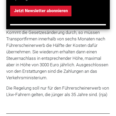
rechtspopulistische Lega fordert die
Übernahme
der
Hälfte der Kosten für Lkw-Führerscheine. Genau das
Jetzt Newsletter abonnieren
hat der Haushaltsausschuss der Kammer nun
durchgewinkt.
Kommt die Gesetzesänderung durch, so müssen
Transportfirmen innerhalb von sechs Monaten nach
Führerscheinerwerb die Hälfte der Kosten dafür
übernehmen. Sie wiederum erhalten dann einen
Steuernachlass in entsprechender Höhe, maximal
aber in Höhe von 3000 Euro jährlich. Ausgeschlossen
von den Erstattungen sind die Zahlungen an das
Verkehrsministerium.
Die Regelung soll nur für den Führerscheinerwerb von
Lkw-Fahrern gelten, die jünger als 35 Jahre sind. (nja)