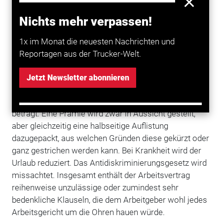
in der Branche viele schwarze Schafe gibt, ist kein
Geheimnis. Bei vorliegender Spedition aber handelt es
Nichts mehr verpassen!
sich nicht gerade um einen der schlechtesten
Arbeitgeber. Um so erschreckender ist das Ergebnis
1x im Monat die neuesten Nachrichten und
der Begutachtung. Eine Probezeit von einem halben
Reportagen aus der Trucker-Welt.
Jahr soll vereinbart werden, obwohl der Vertrag
insgesamt auf ein Jahr befristet ist. Überstunden und
Jetzt Newsletter abonnieren
Wochenendzuschläge sollen im Festlohn inbegriffen
sein, obwohl dieser ohnehin nur 1800 Euro brutto
beträgt. Eine Prämie wird zwar in Aussicht gestellt,
aber gleichzeitig eine halbseitige Auflistung
dazugepackt, aus welchen Gründen diese gekürzt oder
ganz gestrichen werden kann. Bei Krankheit wird der
Urlaub reduziert. Das Antidiskriminierungsgesetz wird
missachtet. Insgesamt enthält der Arbeitsvertrag
reihenweise unzulässige oder zumindest sehr
bedenkliche Klauseln, die dem Arbeitgeber wohl jedes
Arbeitsgericht um die Ohren hauen würde.