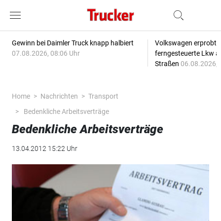
Gewinn bei Daimler Truck knapp halbiert
Volkswagen erprobt 
07.08.2026, 08:06 Uhr
ferngesteuerte Lkw a
Straßen
06.08.2026, 
Home
Nachrichten
Transport
Bedenkliche Arbeitsverträge
Bedenkliche Arbeitsverträge
13.04.2012 15:22 Uhr