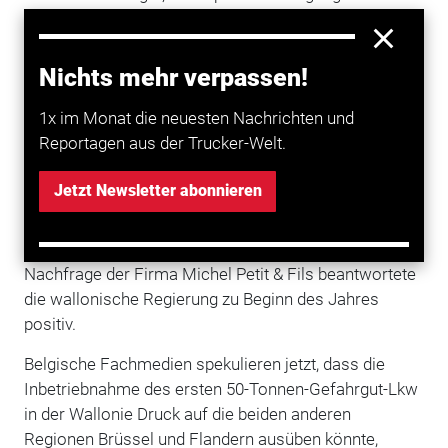
Stokota im flämischen Lokeren. 43.000 Liter
insgesamt, 6000 Liter mehr als bisher, können auf
diese Weise in einer Fahrt transportiert werden.
Nichts mehr verpassen!
Riesen-Lkw bald auch in anderen belgischen
1x im Monat die neuesten Nachrichten und
Regionen erlaubt?
Reportagen aus der Trucker-Welt.
In der Wallonie sind 50-Tonnen-Lkw seit Mai 2018
Jetzt Newsletter abonnieren
zugelassen. Allerdings war zunächst unklar, ob die
Zulassung auch für Gefahrgut- und
Flüssigkeitstransporte galt. Eine entsprechende
Nachfrage der Firma Michel Petit & Fils beantwortete
die wallonische Regierung zu Beginn des Jahres
positiv.
Belgische Fachmedien spekulieren jetzt, dass die
Inbetriebnahme des ersten 50-Tonnen-Gefahrgut-Lkw
in der Wallonie Druck auf die beiden anderen
Regionen Brüssel und Flandern ausüben könnte,