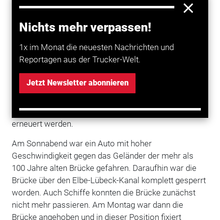
Die bei einem
Unfall
beschädigte Hubbrücke in Lübeck
Nichts mehr verpassen!
wird voraussichtlich am Freitag, 27. August, 12 Uhr
wieder für den Straßenverkehr freigegeben. Eine
1x im Monat die neuesten Nachrichten und
statische Überprüfung habe ergeben, dass die
Reportagen aus der Trucker-Welt.
Standsicherheit der
Brücke
nicht beeinträchtigt sei und
keine tragenden Stahlteile beschädigt seien, teilte das
Jetzt Newsletter abonnieren
Wasserstraßen- und Schifffahrtsamt Ostsee mit. Zur
Wiederherstellung der
Verkehrssicherheit
muss den
Angaben zufolge allerdings das beschädigte Geländer
erneuert werden.
Am Sonnabend war ein Auto mit hoher
Geschwindigkeit gegen das Geländer der mehr als
100 Jahre alten Brücke gefahren. Daraufhin war die
Brücke über den Elbe-Lübeck-Kanal komplett gesperrt
worden. Auch Schiffe konnten die Brücke zunächst
nicht mehr passieren. Am Montag war dann die
Brücke angehoben und in dieser Position fixiert