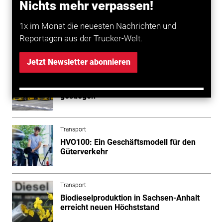
notwendig, um Markt‑ und Bedarfsentwicklungen
Nichts mehr verpassen!
sachgerecht bewerten zu können.
1x im Monat die neuesten Nachrichten und
Reportagen aus der Trucker-Welt.
Mehr zum Thema entdecken
Jetzt Newsletter abonnieren
Transport
Kraftstoffe: Produktion von Biodiesel
gestiegen
Transport
HVO100: Ein Geschäftsmodell für den
Güterverkehr
Transport
Biodieselproduktion in Sachsen-Anhalt
erreicht neuen Höchststand