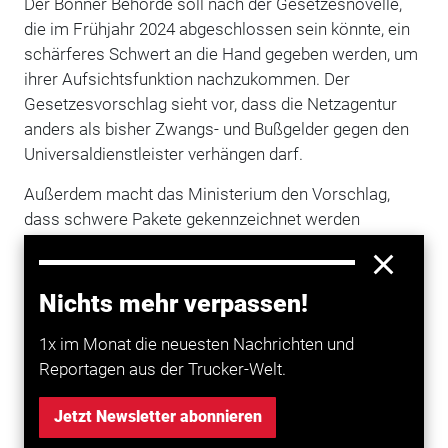
Der Bonner Behörde soll nach der Gesetzesnovelle,
die im Frühjahr 2024 abgeschlossen sein könnte, ein
schärferes Schwert an die Hand gegeben werden, um
ihrer Aufsichtsfunktion nachzukommen. Der
Gesetzesvorschlag sieht vor, dass die Netzagentur
anders als bisher Zwangs- und Bußgelder gegen den
Universaldienstleister verhängen darf.
Außerdem macht das Ministerium den Vorschlag,
dass schwere Pakete gekennzeichnet werden
müssen, damit Paketboten sich beim Ausladen nicht
verschätzen und bei zu großer Last Rückenprobleme
bekommen. Die Gewerkschaft
Verdi
hatte sich für
Nichts mehr verpassen!
eine ähnliche Regel starkgemacht.
1x im Monat die neuesten Nachrichten und
Reportagen aus der Trucker-Welt.
Mehr zum Thema entdecken
Jetzt Newsletter abonnieren
Transport