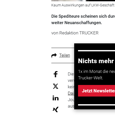
Kaum Auswirkungen auf LKW-Geschäft 
Die Spediteure scheinen sich dur
weiter Neuanschaffungen.
von Redaktion TRUCKER
Teilen
Nichts mehr
1x im Monat die ne
Die Spediteure scheinen 
Trucker-Welt.
verunsichern zu lassen u
keine starken Auswirkun
Jetzt Newslette
Daimler
-Spartenchef An
Journalisten in New York.
ausgelastet.“