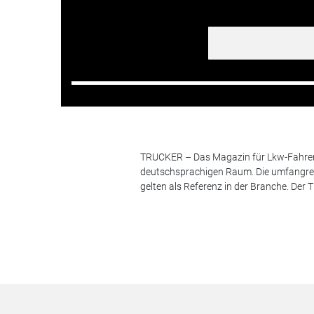
TRUCKER – Das Magazin für Lkw-Fahrer i
deutschsprachigen Raum. Die umfangrei
gelten als Referenz in der Branche. Der