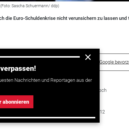
(Foto: Sascha Schuermann/ ddp)
ch die Euro-Schuldenkrise nicht verunsichern zu lassen und 
Trucker bei Google bevor
 verpassen!
uesten Nachrichten und Reportagen aus der
sich durch die Euro-Schuldenkrise nicht
nd tätigen weiter Neuanschaffungen. „Es gibt noch
gen auf unser Lastwagen-Geschäft“, sagte
r abonnieren
dreas Renschler am späten Dienstag vor
 „Unsere Produktion ist bis ins erste Quartal 2012