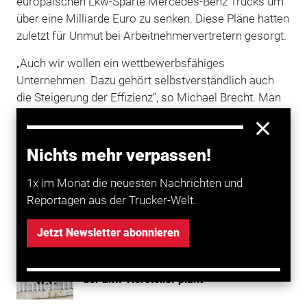
europäischen Lkw-Sparte Mercedes-Benz Trucks um
über eine Milliarde Euro zu senken. Diese Pläne hatten
zuletzt für Unmut bei Arbeitnehmervertretern gesorgt.
„Auch wir wollen ein wettbewerbsfähiges
Unternehmen. Dazu gehört selbstverständlich auch
die Steigerung der Effizienz“, so Michael Brecht. Man
habe sich beim Sparpaket auf Effizienzmaßnahmen
verständigt – nicht auf einen pauschalen
Stellenabbau. „Sparen allein ist keine Strategie“,
Nichts mehr verpassen!
betonte der Gesamtbetriebsratschef .
1x im Monat die neuesten Nachrichten und
Reportagen aus der Trucker-Welt.
Mehr zum Thema entdecken
Jetzt Newsletter abonnieren
Transport
Sparprogramm bei Daimler Truck: Was
der Lkw-Hersteller plant