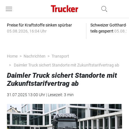
Preise für Kraftstoffe sinken spürbar
Schweizer Gotthard-T
05.08.2026, 16:04 Uhr
teils gesperrt
05.08.2
Home
Nachrichten
Transport
Daimler Truck sichert Standorte mit Zukunftstarifvertrag ab
Daimler Truck sichert Standorte mit
Zukunftstarifvertrag ab
31.07.2025 13:00 Uhr | Lesezeit: 3 min