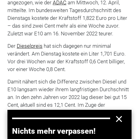
angezogen, wie der
ADAC
am Mittwoch, 12. April,
mitteilte. Im bundesweiten Tagesdurchschnitt des
Dienstags kostete der Kraftstoff 1,822 Euro pro Liter
– das sind zwei Cent mehr als eine Woche zuvor.
Zuletzt war E10 am 16. November 2022 teurer.
Der
Dieselpreis
hat sich dagegen nur minimal
verändert. Am Dienstag kostete ein Liter 1,701 Euro.
Vor drei Wochen war der Kraftstoff 0,6 Cent billiger,
vor einer Woche 0,8 Cent.
Damit nähert sich die Differenz zwischen Diesel und
E10 langsam wieder ihrem langfristigen Durchschnitt
an. In den zehn Jahren vor 2022 lag dieser bei gut 15
Cent, aktuell sind es 12,1 Cent. Im Zuge der
Verwerfungen durch den Ukraine-Krieg hatte Diesel im
vergangenen Jahr teils deutlich mehr als E10
gekostet. Seit Februar ist der Kraftstoff, der deutlich
Nichts mehr verpassen!
niedriger besteuert wird, wieder billiger. (tb/dpa)