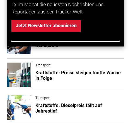
1x im Monat die neuesten Nachrichten und
Reportagen aus der Trucker-Welt.
Mehr zum Thema entdecken
Jetzt Newsletter abonnieren
Transport
Dieselpreis steigt trotz sinkendem
Rohölpreis
Transport
Kraftstoffe: Preise steigen fünfte Woche
in Folge
Transport
Kraftstoffe: Dieselpreis fällt auf
Jahrestief