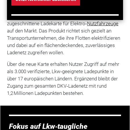
DKV
Mobility erweitert sein Angebot im Bereich
E‑Mobilität und bringt mit der DKV Card +Charge
Truck eine speziell auf den
Straßengüterverkehr
zugeschnittene Ladekarte für Elektro‑
Nutzfahrzeuge
auf den Markt. Das Produkt richtet sich gezielt an
Transportunternehmen, die ihre Flotten elektrifizieren
und dabei auf ein flächendeckendes, zuverlässiges
Ladenetz zugreifen wollen.
Über die neue Karte erhalten Nutzer Zugriff auf mehr
als 3.000 verifizierte, Lkw‑geeignete Ladepunkte in
über 17 europäischen Ländern. Ergänzend bleibt der
Zugang zum gesamten DKV‑Ladenetz mit rund
1,2 Millionen Ladepunkten bestehen.
Fokus auf Lkw‑taugliche