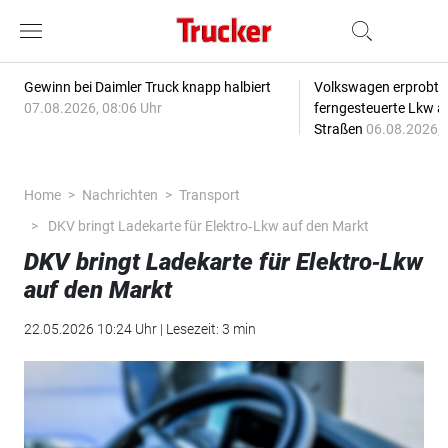
Gewinn bei Daimler Truck knapp halbiert
Volkswagen erprobt 
07.08.2026, 08:06 Uhr
ferngesteuerte Lkw a
Straßen
06.08.2026, 
Home
Nachrichten
Transport
DKV bringt Ladekarte für Elektro‑Lkw auf den Markt
DKV bringt Ladekarte für Elektro‑Lkw
auf den Markt
22.05.2026 10:24 Uhr | Lesezeit: 3 min