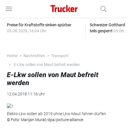
Preise für Kraftstoffe sinken spürbar
Schweizer Gotthard-T
05.08.2026, 16:04 Uhr
teils gesperrt
05.08.2
Home
Nachrichten
Transport
E-Lkw sollen von Maut befreit werden
E-Lkw sollen von Maut befreit
werden
12.04.2018 11:16 Uhr
Elekto-Lkw sollen ab 2019 ohne Lkw-Maut fahren dürfen
© Foto: Marijan Murat/dpa/picture-alliance