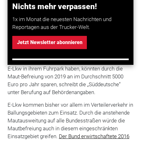
Lkw in
Deutschland
zugelassen.
Nichts mehr verpassen!
Die mautbefreieun für E-Lkw sei „eine Maßnahme zur
1x im Monat die neuesten Nachrichten und
Verbesserung der Luft in unseren Städten, zitiert die
Reportagen aus der Trucker-Welt.
Zeitung den CSU-Politiker. Und weiter: „Elektro-Lkws
werden ab dem 1. Januar 2019 von der Lkw-Maut
Jetzt Newsletter abonnieren
befreit. Dies ist ein großer Anreiz für Transport-
Unternehmen, auf umweltfreundliche Fahrzeuge
umzusteigen“. Die Transportunternehmen, die bereits
E-Lkw in ihrem Fuhrpark haben, könnten durch die
Maut-Befreiung von 2019 an im Durchschnitt 5000
Euro pro Jahr sparen, schreibt die „Süddeutsche“
unter Berufung auf Behördenangaben.
E-Lkw kommen bisher vor allem im Verteilerverkehr in
Ballungsgebieten zum Einsatz. Durch die anstehende
Mautausweitung auf alle Bundesstraßen würde die
Mautbefreiung auch in diesem eingeschränkten
Einsatzgebiet greifen.
Der Bund erwirtschaftete 2016