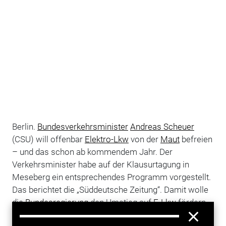
Berlin.
Bundesverkehrsminister
Andreas Scheuer
(CSU) will offenbar
Elektro-Lkw
von der
Maut
befreien
– und das schon ab kommendem Jahr. Der
Verkehrsminister habe auf der Klausurtagung in
Meseberg ein entsprechendes Programm vorgestellt.
Das berichtet die „Süddeutsche Zeitung“. Damit wolle
die
Bundesregierung
den Umstieg auf
E-Lkw
fördern.
Derzeit seien nur etwa 12.000 elektrisch betriebene