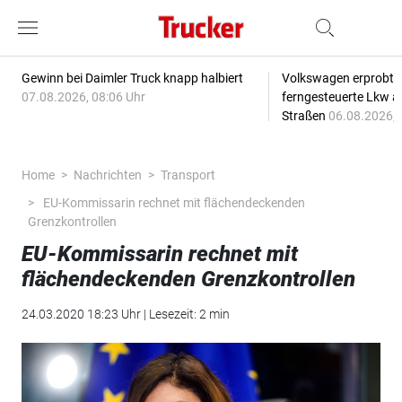
Gewinn bei Daimler Truck knapp halbiert
Volkswagen erprobt 
07.08.2026, 08:06 Uhr
ferngesteuerte Lkw a
Straßen
06.08.2026, 
Home
Nachrichten
Transport
EU-Kommissarin rechnet mit flächendeckenden
Grenzkontrollen
EU-Kommissarin rechnet mit
flächendeckenden Grenzkontrollen
24.03.2020 18:23 Uhr | Lesezeit: 2 min