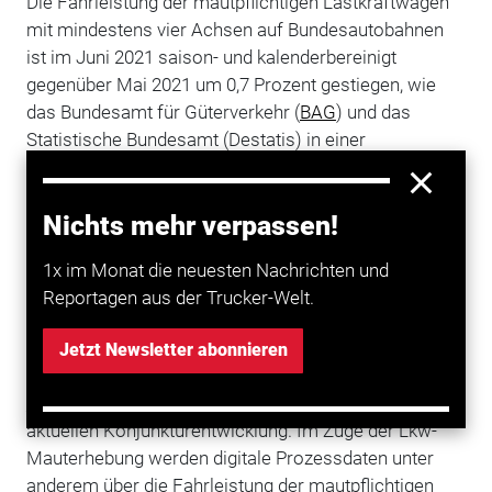
Die Fahrleistung der mautpflichtigen Lastkraftwagen
mit mindestens vier Achsen auf Bundesautobahnen
ist im Juni 2021 saison- und kalenderbereinigt
gegenüber Mai 2021 um 0,7 Prozent gestiegen, wie
das Bundesamt für Güterverkehr (
BAG
) und das
Statistische Bundesamt (Destatis) in einer
gemeinsamen Erklärung mitteilten. Im Vergleich zum
Vorjahresmonat Juni 2020 lag der Index damit um 7,7
Nichts mehr verpassen!
Prozent höher. Im Vergleich zur Situation vor der Krise
lag er saison- und kalenderbereinigt 3,8 Prozent höher,
1x im Monat die neuesten Nachrichten und
nimmt man den Jahresdurchschnitt vor der Krise
Reportagen aus der Trucker-Welt.
(März 2019 bis Februar 2020) als Maßstab.
Die mit dem Index abgebildete Lkw-Fahrleistung auf
Jetzt Newsletter abonnieren
Autobahnen hängt eng mit der Industrieproduktion in
Deutschland
zusammen und gibt frühe Hinweise zur
aktuellen Konjunkturentwicklung. Im Zuge der Lkw-
Mauterhebung werden digitale Prozessdaten unter
anderem über die Fahrleistung der mautpflichtigen