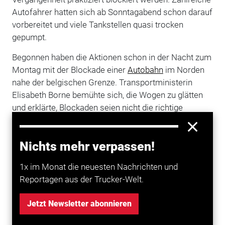
Autofahrer hatten sich ab Sonntagabend schon darauf
vorbereitet und viele Tankstellen quasi trocken
gepumpt.
Begonnen haben die Aktionen schon in der Nacht zum
Montag mit der Blockade einer
Autobahn
im Norden
nahe der belgischen Grenze. Transportministerin
Elisabeth Borne bemühte sich, die Wogen zu glätten
und erklärte, Blockaden seien nicht die richtige
Antwort auf das Scheitern der vorangegangenen
Gespräche mit den Gewerkschaften, sondern „der
Nichts mehr verpassen!
Dialog”. Sie versicherte, die Regierung sei stark
mobilisiert im Kampf gegen Sozialdumping. Ihre
1x im Monat die neuesten Nachrichten und
Kollegin im Arbeitsministerium Muriel Pénicaud
Reportagen aus der Trucker-Welt.
meinte jedoch, die Regierung solle die Besonderheiten
des Strassentransportgewerbes mit in Betracht
Jetzt Newsletter abonnieren
ziehen.