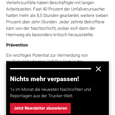
Verkehrsunfälle haben Beschäftigte mit langen
Arbeitszeiten. Fast 40 Prozent der Unfallverursacher
hatten mehr als 8,5 Stunden gearbeitet, weitere sieben
Prozent über zehn Stunden. Jeder zehnte Betroffene
kam von der Nachtschicht, wobei sich dann der
Heimweg als besonders kritisch herausstellte.
Prävention
Ein wichtiges Potential zur Vermeidung von
müdigkeitsbedingten Unfällen liegt in der
konsequenten Einhaltung des Arbeitszeitgesetzes,
einem optimierten Schichtplan, einer angemessenen
Nichts mehr verpassen!
Pausengestaltung sowie der Unterweisung zur
Verkehrssicherheit
mit Hinweis auf Themen wie
1x im Monat die neuesten Nachrichten und
Schlafmangel, Schlafstörungen, Medikamente etc.
Reportagen aus der Trucker-Welt.
Doch auch eine Fahrpause mit Kurzschlaf (maximal
20 Minuten) und Bewegung an der frischen Luft hilft.
Jetzt Newsletter abonnieren
Technische Assistenzsysteme wie