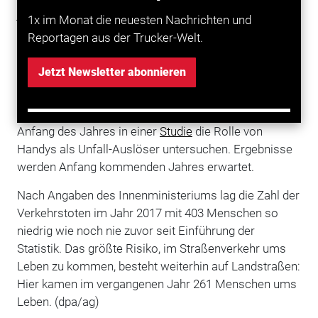
jährlichen Unfallstatistik.
1x im Monat die neuesten Nachrichten und
Reportagen aus der Trucker-Welt.
Nach Angaben von Pistorius gehen Fachleute davon
aus, dass mittlerweile etwa 10 bis 30 Prozent aller
Jetzt Newsletter abonnieren
Unfälle auf Ablenkung durch mobile Geräte
zurückzuführen sei. Genaue Daten gibt es noch nicht.
Niedersachsen lässt als erstes Bundesland seit
Anfang des Jahres in einer
Studie
die Rolle von
Handys als Unfall-Auslöser untersuchen. Ergebnisse
werden Anfang kommenden Jahres erwartet.
Nach Angaben des Innenministeriums lag die Zahl der
Verkehrstoten im Jahr 2017 mit 403 Menschen so
niedrig wie noch nie zuvor seit Einführung der
Statistik. Das größte Risiko, im Straßenverkehr ums
Leben zu kommen, besteht weiterhin auf Landstraßen:
Hier kamen im vergangenen Jahr 261 Menschen ums
Leben. (dpa/ag)