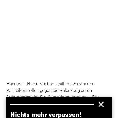
Hannover.
Niedersachsen
will mit verstärkten
Polizeikontrollen gegen die Ablenkung durch
Smartphones im Straßenverkehr vorgehen. „Der
Kontrolldruck wird erhöht, darauf sollte sich jeder
einstellen“, sagte Innenminister Boris Pistorius
Nichts mehr verpassen!
(SPD) am Mittwoch in Hannover bei der Vorlage der