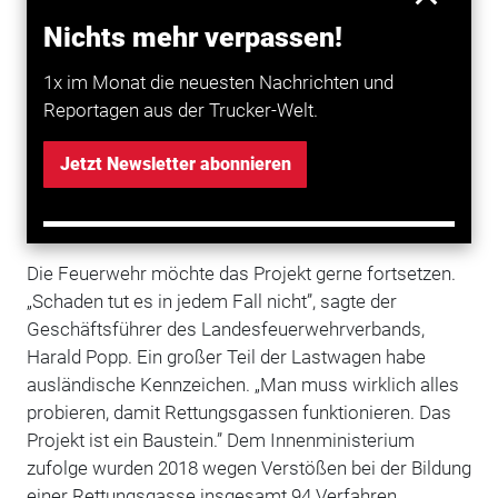
sich inklusive Zubehör auf rund 26.000 Euro.
Nichts mehr verpassen!
Sprüche in verschiedenen Landessprachen
1x im Monat die neuesten Nachrichten und
Die Funkwarngeräte sind in der Lage, gleichzeitig auf
Reportagen aus der Trucker-Welt.
acht Kanälen einen eingespeicherten Spruch jeweils in
einer anderen Landessprache zu verbreiten – sie
Jetzt Newsletter abonnieren
senden in ungarischer, deutscher, tschechischer,
russischer, englischer, türkischer, rumänischer und
polnischer Sprache.
Die Feuerwehr möchte das Projekt gerne fortsetzen.
„Schaden tut es in jedem Fall nicht”, sagte der
Geschäftsführer des Landesfeuerwehrverbands,
Harald Popp. Ein großer Teil der Lastwagen habe
ausländische Kennzeichen. „Man muss wirklich alles
probieren, damit Rettungsgassen funktionieren. Das
Projekt ist ein Baustein.” Dem Innenministerium
zufolge wurden 2018 wegen Verstößen bei der Bildung
einer Rettungsgasse insgesamt 94 Verfahren