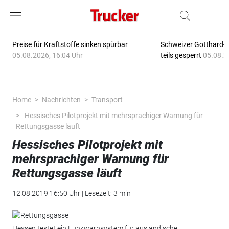
Preise für Kraftstoffe sinken spürbar
Schweizer Gotthard-T
05.08.2026, 16:04 Uhr
teils gesperrt
05.08.2
Home
Nachrichten
Transport
Hessisches Pilotprojekt mit mehrsprachiger Warnung für
Rettungsgasse läuft
Hessisches Pilotprojekt mit
mehrsprachiger Warnung für
Rettungsgasse läuft
12.08.2019 16:50 Uhr | Lesezeit: 3 min
Hessen testet ein Funkwarnsystem für ausländische