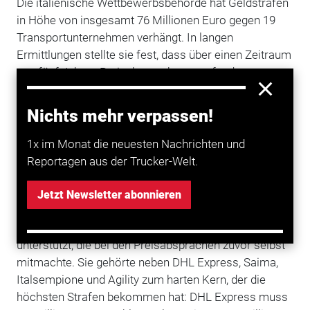
Die italienische Wettbewerbsbehörde hat Geldstrafen
in Höhe von insgesamt 76 Millionen Euro gegen 19
Transportunternehmen verhängt. In langen
Ermittlungen stellte sie fest, dass über einen Zeitraum
von fünf Jahren Preisabsprachen stattfanden.
In mindestens 20 Treffen, die im Rahmen von
Nichts mehr verpassen!
Versammlungen der Organisation der Spediteure
„Fedispedi" stattfanden, wurden Preiserhöhungen
1x im Monat die neuesten Nachrichten und
beschlossen. Erklärtes Ziel des Kartells war es, im
Reportagen aus der Trucker-Welt.
Zeitraum März 202 bis Dezember 2006
Preiserhöhungen von 50 Prozent durchzudrücken.
Jetzt Newsletter abonnieren
Die Ermittlungen wurden von der DB-Tochter Schenker
unterstützt, die bei den Preisabsprachen zuvor selbst
mitmachte. Sie gehörte neben DHL Express, Saima,
Italsempione und Agility zum harten Kern, der die
höchsten Strafen bekommen hat: DHL Express muss