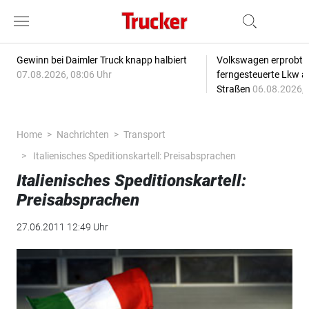
Gewinn bei Daimler Truck knapp halbiert
Volkswagen erprobt 
07.08.2026, 08:06 Uhr
ferngesteuerte Lkw a
Straßen
06.08.2026, 
Home
Nachrichten
Transport
Italienisches Speditionskartell: Preisabsprachen
Italienisches Speditionskartell:
Preisabsprachen
27.06.2011 12:49 Uhr