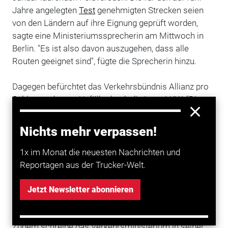
Jahre angelegten
Test
genehmigten Strecken seien
von den Ländern auf ihre Eignung geprüft worden,
sagte eine Ministeriumssprecherin am Mittwoch in
Berlin. "Es ist also davon auszugehen, dass alle
Routen geeignet sind", fügte die Sprecherin hinzu.
Dagegen befürchtet das Verkehrsbündnis Allianz pro
Schiene
schwere Unfälle durch die Lang-
LKW
. "Die
Ampelsignale und Schrankenschaltungen der
Bahnübergänge in
Deutschland
sind für die Riesen-
Nichts mehr verpassen!
LKW nicht ausgelegt", sagte der stellvertretende
Vorsitzende Michael Ziesak in Berlin. Die Räumzeiten
1x im Monat die neuesten Nachrichten und
würden bislang nach der regulären LKW-
Reportagen aus der Trucker-Welt.
Maximallänge von 18,75 Meter berechnet. Wenn Lang-
LKW nun getestet würden, könne es zu Kollisionen
Jetzt Newsletter abonnieren
kommen.
Zudem schreibe das Verkehrsministerium in seiner