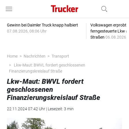
Gewinn bei Daimler Truck knapp halbiert
Volkswagen erprobt 
07.08.2026, 08:06 Uhr
ferngesteuerte Lkw a
Straßen
06.08.2026, 
Home
Nachrichten
Transport
Lkw-Maut: BWVL fordert geschlossenen
Finanzierungskreislauf Straße
Lkw-Maut: BWVL fordert
geschlossenen
Finanzierungskreislauf Straße
22.11.2024 07:42 Uhr | Lesezeit: 3 min