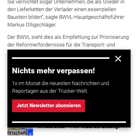
Sie vernichtet sogar Unternehmen, die als Glieder in
den Lieferketten der Verlader einen essenziellen
Baustein bilden“, sagte BWVL-Hauptgeschäftsführer
Markus Olligschläger.
Der BWVL sieht dies als Empfehlung zur Priorisierung
der Reformerfordernisse für die Transport- und
Logistikbranche. Gemäß der Bedeutung der Branche
werde dies unmittelbare Auswirkungen auf die
Stärkung von Wettbewerbsfähigkeit und Resilienz des
Nichts mehr verpassen!
Wirtschaftsstandorts Deutschland haben.
1x im Monat die neuesten Nachrichten und
Reportagen aus der Trucker-Welt.
Mehr zum Thema entdecken
Jetzt Newsletter abonnieren
Transport
Studie: Riesiger Finanzbedarf für
Infrastruktur - Pkw-Maut als Lösung?