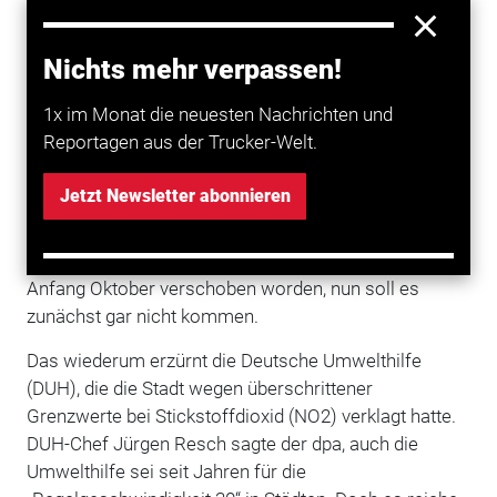
„Fan von Tempo 30“, weil das auch Fußgängern und
Radfahrern mehr
Sicherheit
bringe.
Nichts mehr verpassen!
Die Tempo-30-Zone wird sich ab Juli bis auf ganz
1x im Monat die neuesten Nachrichten und
wenige Ausnahmen über die gesamte Alt- und
Reportagen aus der Trucker-Welt.
Neustadt erstrecken und umfasst auch die
vielbefahrende Rheinschiene. Ursprünglich hatte
Jetzt Newsletter abonnieren
Mainz geplant, ein zonales
Fahrverbot
für alte
Dieselfahrverbote zum Juli einzuführen. Das war
wegen der
Corona-Krise
erst von Anfang Juli auf
Anfang Oktober verschoben worden, nun soll es
zunächst gar nicht kommen.
Das wiederum erzürnt die Deutsche Umwelthilfe
(DUH), die die Stadt wegen überschrittener
Grenzwerte bei Stickstoffdioxid (NO2) verklagt hatte.
DUH-Chef Jürgen Resch sagte der dpa, auch die
Umwelthilfe sei seit Jahren für die