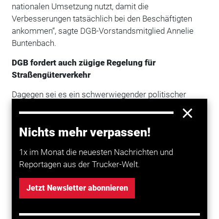
nationalen Umsetzung nutzt, damit die
Verbesserungen tatsächlich bei den Beschäftigten
ankommen“, sagte DGB-Vorstandsmitglied Annelie
Buntenbach.
DGB fordert auch zügige Regelung für
Straßengüterverkehr
Dagegen sei es ein schwerwiegender politischer
Fehler, dass die neuen Regelungen nicht für den
internationalen Straßentransport gelten sollen.
Nichts mehr verpassen!
Bestimmte Berufsgruppen von den verbesserten
Entsendebestimmungen auszuklammern, bedeutet
1x im Monat die neuesten Nachrichten und
laut Buntenbach, vorsätzlich entsandte Arbeitnehmer
Reportagen aus der Trucker-Welt.
erster und zweiter Klasse zu schaffen. Diese
Ungleichbehandlung sei weder begründbar noch
Jetzt Newsletter abonnieren
hinnehmbar. „Gerade die Beschäftigen im
grenzüberschreitenden Straßenverkehr sind schon
heute in besonders hohem Maße von Lohn- und