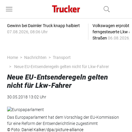
Gewinn bei Daimler Truck knapp halbiert
Volkswagen erprobt 
07.08.2026, 08:06 Uhr
ferngesteuerte Lkw a
Straßen
06.08.2026, 
Home
Nachrichten
Transport
Neue EU-Entsenderegeln gelten nicht für Lkw-Fahrer
Neue EU-Entsenderegeln gelten
nicht für Lkw-Fahrer
30.05.2018 13:02 Uhr
Das Europaparlament hat dem Vorschlag der EU-Kommission
für eine Reform der Entsenderichtlinie zugestimmt
© Foto: Daniel Kalker/dpa/picture-alliance