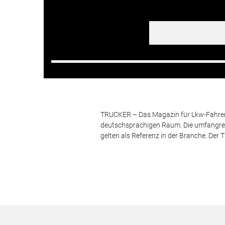
TRUCKER – Das Magazin für Lkw-Fahrer i
deutschsprachigen Raum. Die umfangrei
gelten als Referenz in der Branche. Der