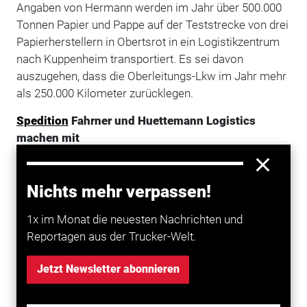
Angaben von Hermann werden im Jahr über 500.000
Tonnen Papier und Pappe auf der Teststrecke von drei
Papierherstellern in Obertsrot in ein Logistikzentrum
nach Kuppenheim transportiert. Es sei davon
auszugehen, dass die Oberleitungs-Lkw im Jahr mehr
als 250.000 Kilometer zurücklegen.
Spedition
Fahrner und Huettemann Logistics
machen mit
Das Verkehrsministerium in Stuttgart als
Vorhabenträger kooperiert bei diesem Pilotprojekt mit
Nichts mehr verpassen!
der Südwestdeutschen Verkehrs-Aktiengesellschaft
(SWEG), dem Regierungspräsidium Karlsruhe, dem
1x im Monat die neuesten Nachrichten und
Landkreis Rastatt sowie dem Konsortium Forschung
Reportagen aus der Trucker-Welt.
e-WayBW, das aus dem Fraunhofer-Institut für
System- und Innovationsforschung Fraunhofer ISI,
Jetzt Newsletter abonnieren
der PTV Transport Consult GmbH, dem FZI
Forschungszentrum Informatik und dem Fraunhofer-