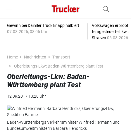
Gewinn bei Daimler Truck knapp halbiert
Volkswagen erprobt 
07.08.2026, 08:06 Uhr
ferngesteuerte Lkw a
Straßen
06.08.2026, 
Home
Nachrichten
Transport
Oberleitungs-Lkw: Baden-Württemberg plant Test
Oberleitungs-Lkw: Baden-
Württemberg plant Test
12.09.2017 13:28 Uhr
Baden-Württembergs Verkehrsminister Winfried Hermann und
Bundesumweltministerin Barbara Hendricks