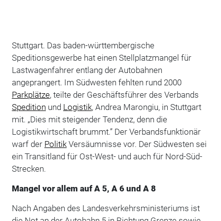
Stuttgart. Das baden-württembergische
Speditionsgewerbe hat einen Stellplatzmangel für
Lastwagenfahrer entlang der Autobahnen
angeprangert. Im Südwesten fehlten rund 2000
Parkplätze
, teilte der Geschäftsführer des Verbands
Spedition
und
Logistik
, Andrea Marongiu, in Stuttgart
mit. „Dies mit steigender Tendenz, denn die
Logistikwirtschaft brummt.” Der Verbandsfunktionär
warf der
Politik
Versäumnisse vor. Der Südwesten sei
ein Transitland für Ost-West- und auch für Nord-Süd-
Strecken.
Mangel vor allem auf A 5, A 6 und A 8
Nach Angaben des Landesverkehrsministeriums ist
die Not an der Autobahn 5 in Richtung Grenze sowie