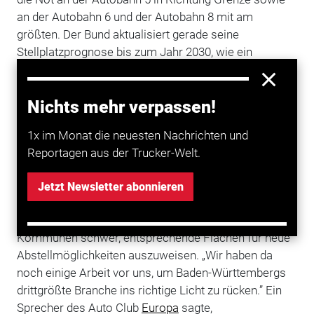
an der Autobahn 6 und der Autobahn 8 mit am
größten. Der Bund aktualisiert gerade seine
Stellplatzprognose bis zum Jahr 2030, wie ein
Sprecher erklärte. Mit Ergebnissen werde im
kommenden Frühjahr gerechnet. Ende 2014 gab es an
Nichts mehr verpassen!
den Autobahnen im Südwesten 6000 Parkplätze. Im
Januar waren es 6540. Im laufenden Jahr sollen bis
1x im Monat die neuesten Nachrichten und
zu 130 neue Parkmöglichkeiten gebaut werden. Dafür
Reportagen aus der Trucker-Welt.
stehen 13,4 Millionen Euro bereit. Im Schnitt liegen die
Kosten für einen Stellplatz zwischen 50.000 und
Jetzt Newsletter abonnieren
100.000 Euro.
Nach Auffassung des Verbandes tun sich oftmals
Kommunen schwer, entsprechende Flächen für neue
Abstellmöglichkeiten auszuweisen. „Wir haben da
noch einige Arbeit vor uns, um Baden-Württembergs
drittgrößte Branche ins richtige Licht zu rücken.” Ein
Sprecher des Auto Club
Europa
sagte,