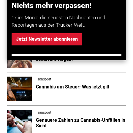
daraus konkrete Impulse für die Präventionsarbeit
Nichts mehr verpassen!
sowie praxisnahe Handlungsempfehlungen.
1x im Monat die neuesten Nachrichten und
Reportagen aus der Trucker-Welt.
Mehr zum Thema entdecken
Jetzt Newsletter abonnieren
Transport
Cannabis im Verkehr - Experten fordern
schärfere Regeln
Transport
Cannabis am Steuer: Was jetzt gilt
Transport
Genauere Zahlen zu Cannabis-Unfällen in
Sicht