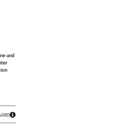
ine und
nter
ion
zugen