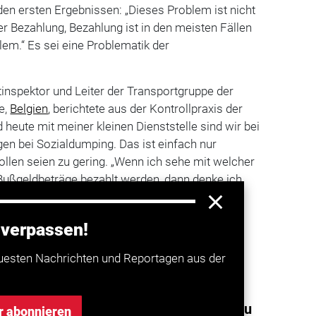
n ersten Ergebnissen: „Dieses Problem ist nicht
er Bezahlung, Bezahlung ist in den meisten Fällen
em.“ Es sei eine Problematik der
nspektor und Leiter der Transportgruppe der
e,
Belgien
, berichtete aus der Kontrollpraxis der
d heute mit meiner kleinen Dienststelle sind wir bei
en bei Sozialdumping. Das ist einfach nur
ollen seien zu gering. „Wenn ich sehe mit welcher
Bußgeldbeträge bezahlt werden, dann denke ich,
 genommen, mal erwischt zu werden.“ (mwi)
 verpassen!
a entdecken
uesten Nachrichten und Reportagen aus der
 Bedingungen für Lkw-Fahrer gehören zu
r abonnieren