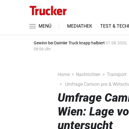
MENÜ
MEDIATHEK
TEST & TECH
Gewinn bei Daimler Truck knapp halbiert
07.08.2026,
08:06 Uhr
Home
Nachrichten
Transport
Umfrage Camion pro & Wirtschaf
Umfrage Cami
Wien: Lage vo
untersucht