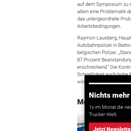
auf dem Symposium zu de
allein eine Problematik d
das untergeordnete Probl
Arbeitsbedingungen.
Raymon Lausberg, Haupti
Autobahnpolizei in Battic
belgischen Polizei
.
„Stan
87 Prozent Beanstandung
erschreckend.“ Die Kontr
Schnelligkeit auch hohe 
wird es einfach in Kauf
Nichts mehr
Mehr zum Them
1x im Monat die ne
Trucker-Welt.
Transport
Studie:
Jetzt Newslette