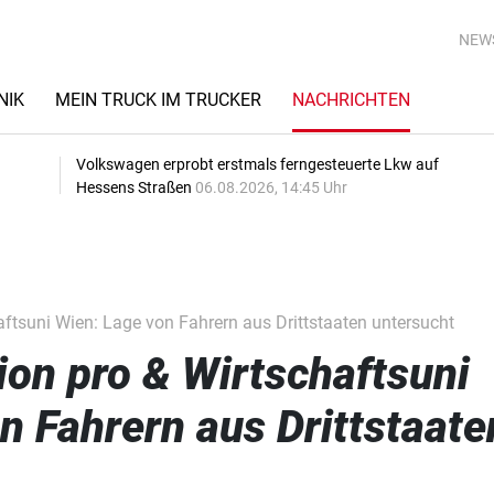
NEW
NIK
MEIN TRUCK IM TRUCKER
NACHRICHTEN
Volkswagen erprobt erstmals ferngesteuerte Lkw auf
Hessens Straßen
06.08.2026, 14:45 Uhr
tsuni Wien: Lage von Fahrern aus Drittstaaten untersucht
on pro & Wirtschaftsuni
n Fahrern aus Drittstaate