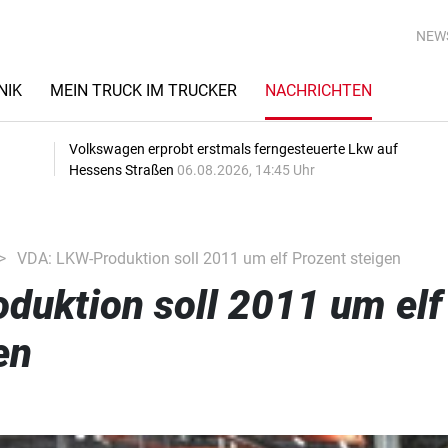
NEW
NIK
MEIN TRUCK IM TRUCKER
NACHRICHTEN
Volkswagen erprobt erstmals ferngesteuerte Lkw auf
Hessens Straßen
06.08.2026, 14:45 Uhr
VDA: LKW-Produktion soll 2011 um elf Prozent steigen
duktion soll 2011 um elf
en