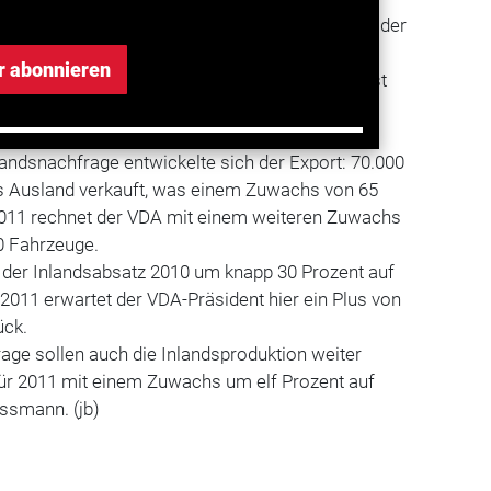
assen (+ 14 %). Für das laufende Jahr erwartet der
 Plus von 14 Prozent auf rund 80.000
r abonnieren
gleich: Im Rekordjahr 2008 waren es noch fast
nlandsnachfrage entwickelte sich der Export: 70.000
 Ausland verkauft, was einem Zuwachs von 65
 2011 rechnet der VDA mit einem weiteren Zuwachs
00 Fahrzeuge.
g der Inlandsabsatz 2010 um knapp 30 Prozent auf
 2011 erwartet der VDA-Präsident hier ein Plus von
ück.
age sollen auch die Inlandsproduktion weiter
für 2011 mit einem Zuwachs um elf Prozent auf
issmann. (jb)