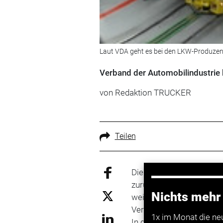
Laut VDA geht es bei den LKW-Produzen
Verband der Automobilindustrie b
von Redaktion TRUCKER
Teilen
Die Nutzfahrzeugmärkte 
zurückgemeldet. Die Erho
Nichts mehr
weitergehen. Das zumind
Verbandes der Automobil
1x im Monat die ne
In der schweren Klasse 