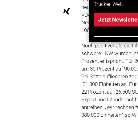
Trucker-Welt.
neu in
Deutschland
zugel
VDA-Präsident erneut ein
Jetzt Newslette
Neuzulassungen. Zum Ver
100.000 Einheiten.
Noch positiver als die I
schwere LKW wurden ins
Prozent entspricht. Für
um 30 Prozent auf 90.0
Bei Sattelaufliegeren zo
21.800 Einheiten an. Für
22 Prozent auf 26.500 St
Export und Inlandsnachfr
antreiben. „Wir rechnen 
380 000 Einheiten,“ so W