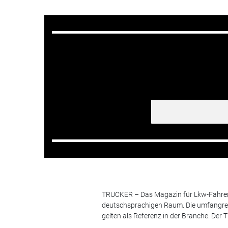
TRUCKER – Das Magazin für Lkw-Fahrer i
deutschsprachigen Raum. Die umfangrei
gelten als Referenz in der Branche. Der