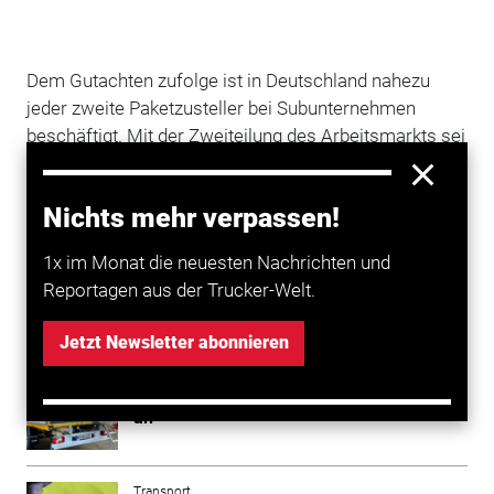
Dem Gutachten zufolge ist in Deutschland nahezu
jeder zweite Paketzusteller bei Subunternehmen
beschäftigt. Mit der Zweiteilung des Arbeitsmarkts sei
auch eine Zweiteilung der
Beschäftigungsbedingungen verbunden.
Nichts mehr verpassen!
>> Ursprüngliche Forderung Verdis
1x im Monat die neuesten Nachrichten und
Reportagen aus der Trucker-Welt.
Mehr zum Thema entdecken
Jetzt Newsletter abonnieren
Transport
Arbeitsdruck für Paketboten steigt weiter
an
Transport