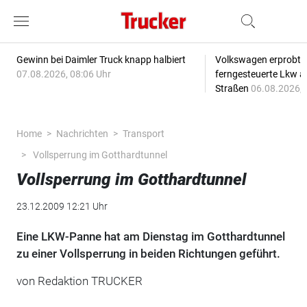
Gewinn bei Daimler Truck knapp halbiert
Volkswagen erprobt 
07.08.2026, 08:06 Uhr
ferngesteuerte Lkw a
Straßen
06.08.2026, 
Home
Nachrichten
Transport
Vollsperrung im Gotthardtunnel
Vollsperrung im Gotthardtunnel
23.12.2009 12:21 Uhr
Eine LKW-Panne hat am Dienstag im Gotthardtunnel
zu einer Vollsperrung in beiden Richtungen geführt.
von Redaktion TRUCKER