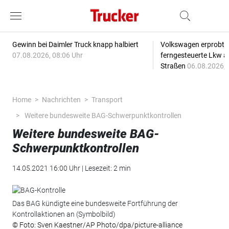
Gewinn bei Daimler Truck knapp halbiert
Volkswagen erprobt 
07.08.2026, 08:06 Uhr
ferngesteuerte Lkw a
Straßen
06.08.2026, 
Home
Nachrichten
Transport
Weitere bundesweite BAG-Schwerpunktkontrollen
Weitere bundesweite BAG-
Schwerpunktkontrollen
14.05.2021 16:00 Uhr | Lesezeit: 2 min
Das BAG kündigte eine bundesweite Fortführung der
Kontrollaktionen an (Symbolbild)
© Foto: Sven Kaestner/AP Photo/dpa/picture-alliance