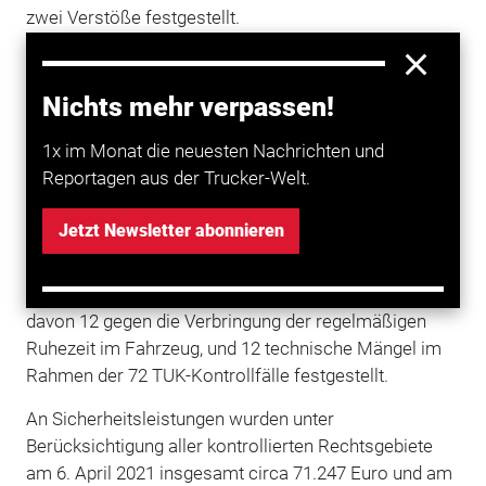
zwei Verstöße festgestellt.
BAG plant Fortführung der Kontrollaktionen
Nichts mehr verpassen!
Am 22. und 23. April wurden unter Berücksichtigung
aller Rechtsgebiete insgesamt 832 Fahrzeuge
1x im Monat die neuesten Nachrichten und
kontrolliert. Von diesen wurden 803 Fahrzeuge auf die
Reportagen aus der Trucker-Welt.
Einhaltung der Kabotagebestimmugen, 161 im
Fahrpersonalrecht und 72 von den TUK-Experten auf
Jetzt Newsletter abonnieren
technische Eignung geprüft. 27 Fahrzeuge wurden in
Bezug auf die Kabotageregelungen beanstandet.
Ferner wurden 72 Verstöße im Fahrpersonalrecht,
davon 12 gegen die Verbringung der regelmäßigen
Ruhezeit im Fahrzeug, und 12 technische Mängel im
Rahmen der 72 TUK-Kontrollfälle festgestellt.
An Sicherheitsleistungen wurden unter
Berücksichtigung aller kontrollierten Rechtsgebiete
am 6. April 2021 insgesamt circa 71.247 Euro und am