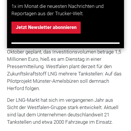
1x im Monat die neuesten Nachrichten und
Die Westfalen-Gruppe startet demnächst mit dem Bau
Reportagen aus der Trucker-Welt.
ihrer ersten Lkw-Tankstelle für Flüssigerdgas (LNG).
Die geplante Station befindet sich nach
Jetzt Newsletter abonnieren
Unternehmensangaben auf dem Gelände der
Westfalen-Tankstelle Münster-Amelsbüren am
Hansa-Businesspark. Die Inbetriebnahme sei für
Oktober geplant, das Investitionsvolumen betrage 1,5
Millionen Euro, hieß es am Dienstag in einer
Pressemitteilung. Westfalen plant derzeit für den
Zukunftskraftstoff LNG mehrere Tankstellen: Auf das
Pilotprojekt Münster-Amelsbüren soll demnach
Herford folgen.
Der LNG-Markt hat sich im vergangenen Jahr aus
Sicht der Westfalen-Gruppe stark entwickelt. Aktuell
sind laut dem Unternehmen deutschlandweit 21
Tankstellen und etwa 2000 Fahrzeuge im Einsatz.