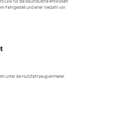
ro-Lkw für die Bauindustrie entwickelt:
m Fahrgestell und einer Vielzahl von
t
eht unter die Nutzfahrzeugvermieter.