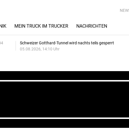
NEW
NIK
MEIN TRUCK IM TRUCKER
NACHRICHTEN
04
Schweizer Gotthard-Tunnel wird nachts teils gesperrt
05.08.2026, 14:10 Uhr