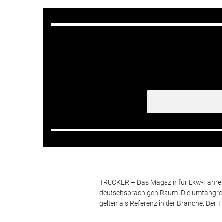
TRUCKER – Das Magazin für Lkw-Fahrer i
deutschsprachigen Raum. Die umfangrei
gelten als Referenz in der Branche. Der