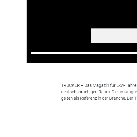
TRUCKER – Das Magazin für Lkw-Fahrer i
deutschsprachigen Raum. Die umfangrei
gelten als Referenz in der Branche. Der