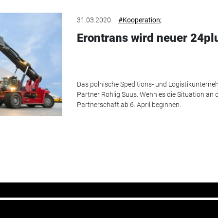
31.03.2020
#Kooperation;
Erontrans wird neuer 24pl
Das polnische Speditions- und Logistikunterne
Partner Rohlig Suus. Wenn es die Situation an d
Partnerschaft ab 6. April beginnen.