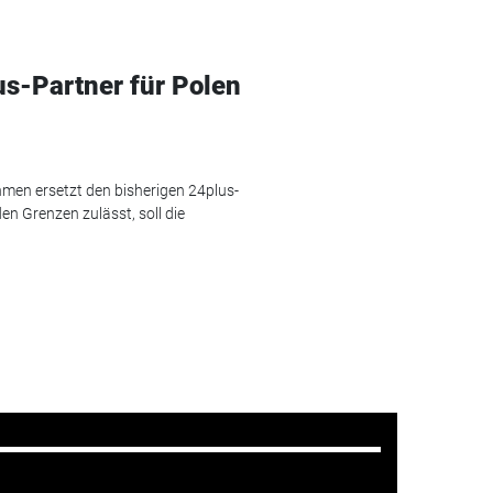
us-Partner für Polen
hmen ersetzt den bisherigen 24plus-
en Grenzen zulässt, soll die