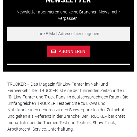
Newsletter abonnieren und keine Branchen-News mehr
verpassen.
ABONNIEREN
TRUCKER – Das Magazin für Lkw-Fahrer im Nah- und
Fernverkehr: Der TRUCKER ist eine der führenden Zeitschriften
für Lkw-Fahrer und Truck-Fans im deutschsprachigen Raum. Die
umfangreichen TRUCKER Testberichte zu LKWs und
Nutzfahrzeugen gehören zu den Schwerpunkten der Zeitschrift
und gelten als Referenz in der Branche. Der TRUCKER berichtet
monatlich über die Themen Test und Technik, Show-Truck,
Arbeitsrecht, Service, Unterhaltung.